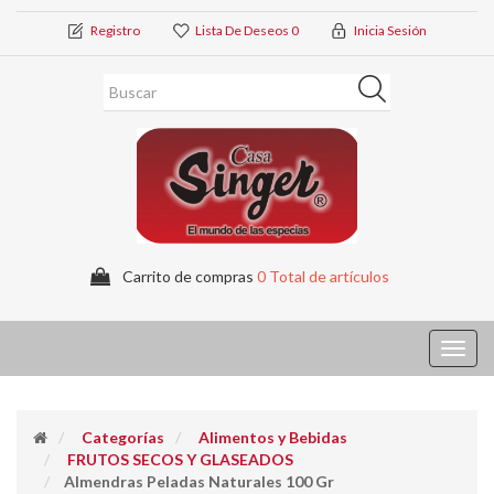
Registro
Lista De Deseos
0
Inicia Sesión
Carrito de compras
0 Total de artículos
Toggl
navig
Categorías
Alimentos y Bebidas
FRUTOS SECOS Y GLASEADOS
Almendras Peladas Naturales 100 Gr