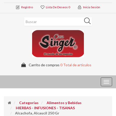
Registro
Lista De Deseos
0
Inicia Sesión
Carrito de compras
0 Total de artículos
Toggl
navig
Categorías
Alimentos y Bebidas
HIERBAS - INFUSIONES - TISANAS
Alcachofa, Alcaucil 250 Gr