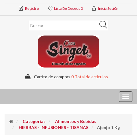
Registro
Lista De Deseos
0
Inicia Sesión
Carrito de compras
0 Total de artículos
Toggl
navig
Categorías
Alimentos y Bebidas
HIERBAS - INFUSIONES - TISANAS
Ajenjo 1 Kg