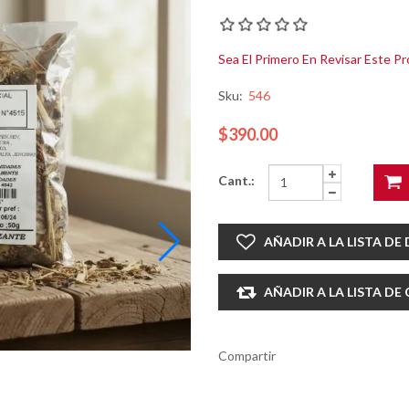
Sea El Primero En Revisar Este P
Sku:
546
$390.00
Cant.:
AÑADIR A LA LISTA DE
AÑADIR A LA LISTA D
Compartir