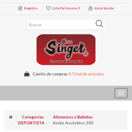
Registro
Lista De Deseos
0
Inicia Sesión
Carrito de compras
0 Total de artículos
Toggl
navig
Categorías
Alimentos y Bebidas
DEPORTISTA
Acido Ascòrbico 250