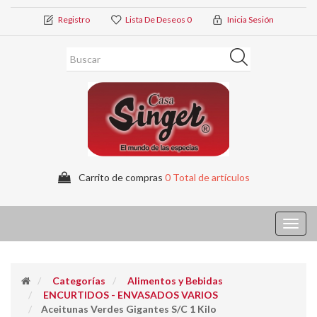
Registro
Lista De Deseos
0
Inicia Sesión
Carrito de compras
0 Total de artículos
Toggl
navig
Categorías
Alimentos y Bebidas
ENCURTIDOS - ENVASADOS VARIOS
Aceitunas Verdes Gigantes S/c 1 Kilo