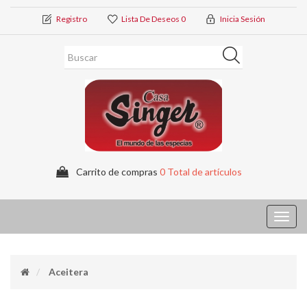
Registro
Lista De Deseos
0
Inicia Sesión
Carrito de compras
0 Total de artículos
Toggl
navig
Aceitera