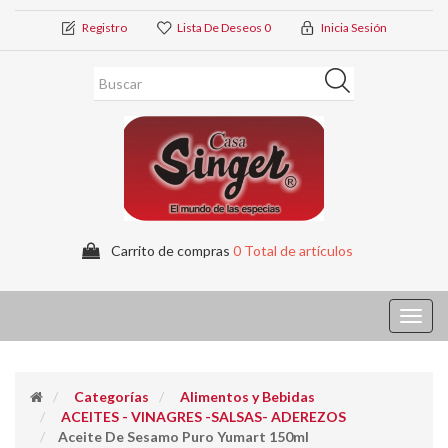
Registro
Lista De Deseos
0
Inicia Sesión
Carrito de compras
0 Total de artículos
Toggl
navig
Categorías
Alimentos y Bebidas
ACEITES - VINAGRES -SALSAS- ADEREZOS
Aceite De Sesamo Puro Yumart 150ml