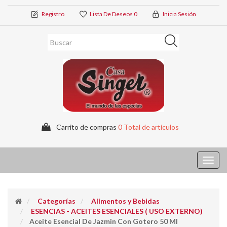
Registro
Lista De Deseos
0
Inicia Sesión
Carrito de compras
0 Total de artículos
Toggl
navig
Categorías
Alimentos y Bebidas
ESENCIAS - ACEITES ESENCIALES ( USO EXTERNO)
Aceite Esencial De Jazmin Con Gotero 50 Ml