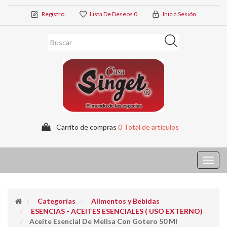
Registro
Lista De Deseos
0
Inicia Sesión
Carrito de compras
0 Total de artículos
Toggl
navig
Categorías
Alimentos y Bebidas
ESENCIAS - ACEITES ESENCIALES ( USO EXTERNO)
Aceite Esencial De Melisa Con Gotero 50 Ml