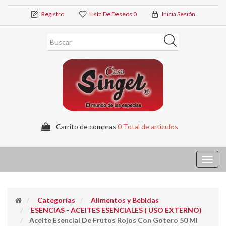
Registro
Lista De Deseos
0
Inicia Sesión
Carrito de compras
0 Total de artículos
Toggl
navig
Categorías
Alimentos y Bebidas
ESENCIAS - ACEITES ESENCIALES ( USO EXTERNO)
Aceite Esencial De Frutos Rojos Con Gotero 50 Ml