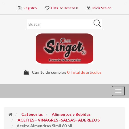
Registro
Lista De Deseos
0
Inicia Sesión
Carrito de compras
0 Total de artículos
Toggl
navig
Categorías
Alimentos y Bebidas
ACEITES - VINAGRES -SALSAS- ADEREZOS
Aceite Almendras Simil 60 Ml