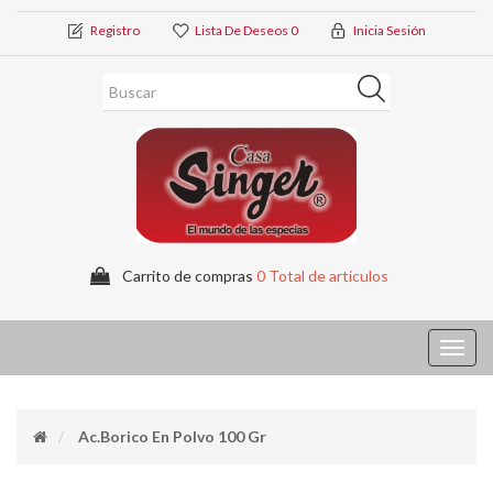
Registro
Lista De Deseos
0
Inicia Sesión
Carrito de compras
0 Total de artículos
Toggl
navig
Ac.borico En Polvo 100 Gr