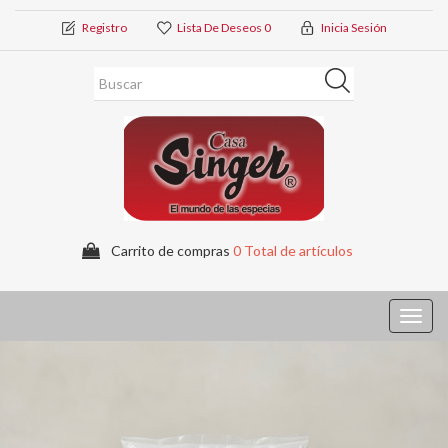
Registro
Lista De Deseos
0
Inicia Sesión
Carrito de compras
0 Total de artículos
Toggl
navig