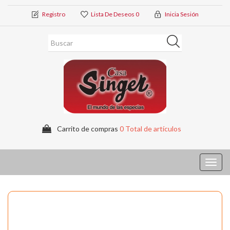
Registro
Lista De Deseos
0
Inicia Sesión
Carrito de compras
0 Total de artículos
Toggl
navig