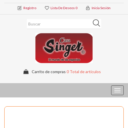
Registro
Lista De Deseos
0
Inicia Sesión
Carrito de compras
0 Total de artículos
Toggl
navig