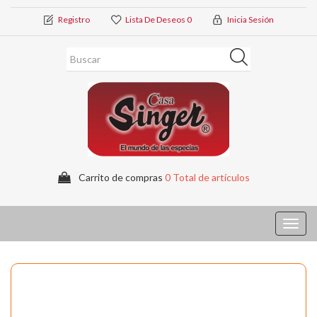
Registro
Lista De Deseos
0
Inicia Sesión
Carrito de compras
0 Total de artículos
Toggl
navig