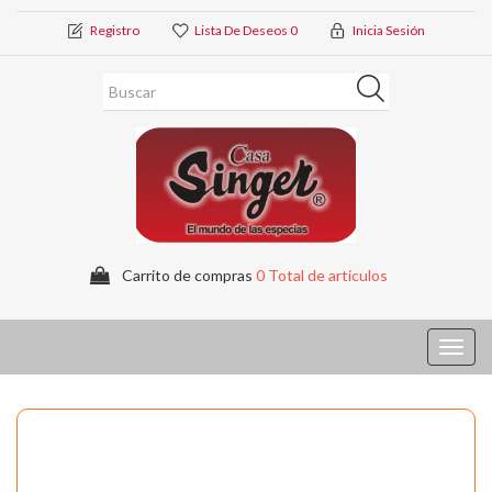
Registro
Lista De Deseos
0
Inicia Sesión
Carrito de compras
0 Total de artículos
Toggl
navig