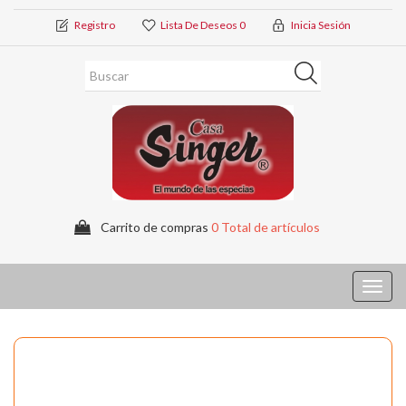
Registro
Lista De Deseos
0
Inicia Sesión
Carrito de compras
0 Total de artículos
Toggl
navig