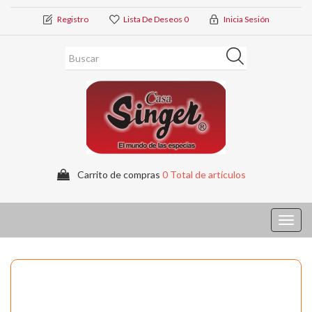
Registro
Lista De Deseos
0
Inicia Sesión
Carrito de compras
0 Total de artículos
Toggl
navig