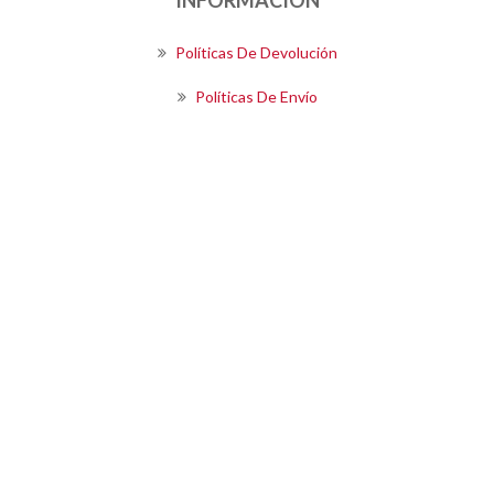
Políticas De Devolución
Políticas De Envío
Términos Y Condiciones De Compra
SIGUENOS
Boletín
SUSCRIBIRSE
Powered by
OpenEcommerce
Copyright © 2026 Kalea S.A.. Todos los derechos reservados.