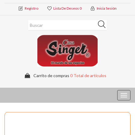
Registro
Lista De Deseos
0
Inicia Sesión
Carrito de compras
0 Total de artículos
Toggl
navig