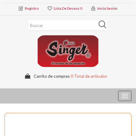
Registro
Lista De Deseos
0
Inicia Sesión
Carrito de compras
0 Total de artículos
Toggl
navig