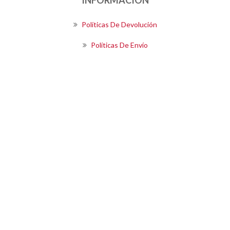
Políticas De Devolución
Políticas De Envío
Términos Y Condiciones De Compra
SIGUENOS
Boletín
SUSCRIBIRSE
Powered by
OpenEcommerce
Copyright © 2026 Kalea S.A.. Todos los derechos reservados.