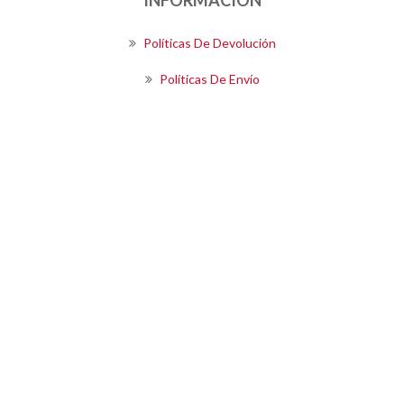
Políticas De Devolución
Políticas De Envío
Términos Y Condiciones De Compra
SIGUENOS
Boletín
SUSCRIBIRSE
Powered by
OpenEcommerce
Copyright © 2026 Kalea S.A.. Todos los derechos reservados.