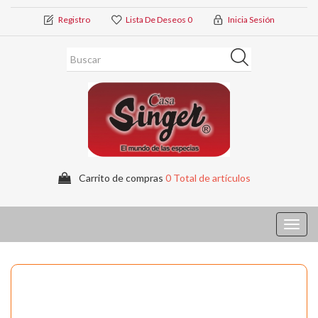
Registro
Lista De Deseos
0
Inicia Sesión
Carrito de compras
0 Total de artículos
Toggl
navig