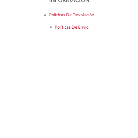
Políticas De Devolución
Políticas De Envío
Términos Y Condiciones De Compra
SIGUENOS
Boletín
SUSCRIBIRSE
Powered by
OpenEcommerce
Copyright © 2026 Kalea S.A.. Todos los derechos reservados.