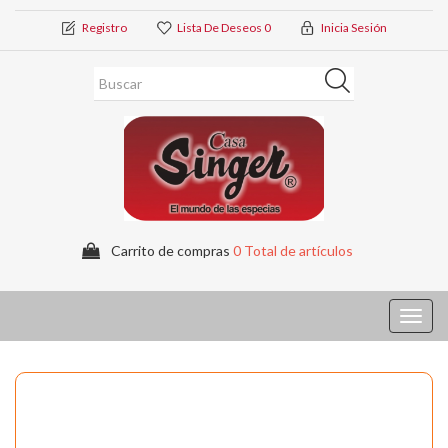
Registro
Lista De Deseos
0
Inicia Sesión
Carrito de compras
0 Total de artículos
Toggl
navig